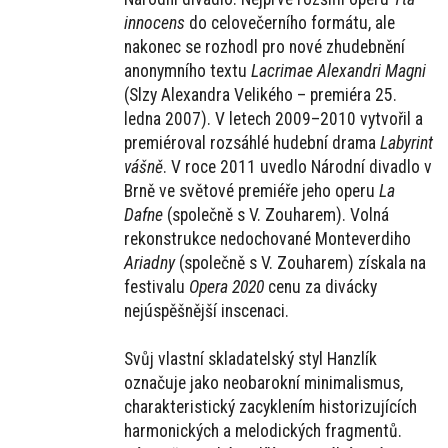
innocens
do celovečerního formátu, ale
nakonec se rozhodl pro nové zhudebnění
anonymního textu
Lacrimae Alexandri Magni
(Slzy Alexandra Velikého – premiéra 25.
ledna 2007). V letech 2009–2010 vytvořil a
premiéroval rozsáhlé hudební drama
Labyrint
vášně
. V roce 2011 uvedlo Národní divadlo v
Brně ve světové premiéře jeho operu
La
Dafne
(společně s V. Zouharem). Volná
rekonstrukce nedochované Monteverdiho
Ariadny
(společně s V. Zouharem) získala na
festivalu
Opera 2020
cenu za divácky
nejúspěšnější inscenaci.
Svůj vlastní skladatelský styl Hanzlík
označuje jako neobarokní minimalismus,
charakteristický zacyklením historizujících
harmonických a melodických fragmentů.