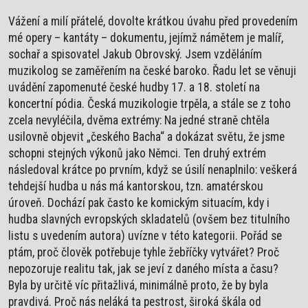
Vážení a milí přátelé, dovolte krátkou úvahu před provedením
mé opery – kantáty – dokumentu, jejímž námětem je malíř,
sochař a spisovatel Jakub Obrovský. Jsem vzděláním
muzikolog se zaměřením na české baroko. Řadu let se věnuji
uvádění zapomenuté české hudby 17. a 18. století na
koncertní pódia. Česká muzikologie trpěla, a stále se z toho
zcela nevyléčila, dvěma extrémy: Na jedné straně chtěla
usilovně objevit „českého Bacha“ a dokázat světu, že jsme
schopni stejných výkonů jako Němci. Ten druhý extrém
následoval krátce po prvním, když se úsilí nenaplnilo: veškerá
tehdejší hudba u nás má kantorskou, tzn. amatérskou
úroveň. Dochází pak často ke komickým situacím, kdy i
hudba slavných evropských skladatelů (ovšem bez titulního
listu s uvedením autora) uvízne v této kategorii. Pořád se
ptám, proč člověk potřebuje tyhle žebříčky vytvářet? Proč
nepozoruje realitu tak, jak se jeví z daného místa a času?
Byla by určitě víc přitažlivá, minimálně proto, že by byla
pravdivá. Proč nás neláká ta pestrost, široká škála od