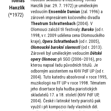
Tomáš
Hanzlík (nar. 29. 7. 1972) je uměleckým
Hanzlík
vedoucím
Ensemble Damian
(zal. 1996) a
(*1972)
zároveň impresáriem kočovného divadla
Theatrum Schrattenbach
(2004). V
Olomouci založil tři festivaly:
Baroko
(od r.
1998, v r. 2009 udělena cena Olomouckého
kraje),
Opera Schrattenbach
(od r. 2005),
Olomoucké barokní slavnosti
(od r. 2013).
Zároveň byl uměleckým vedoucím
Dětské
opery Olomouc
při SGO (2006–2016), pro
kterou napsal řadu původních titulů. Je
odborným asistentem na KHV PdF UP (od r.
2004). Tuto katedru absolvoval v roce 1995,
muzikologii na FF UP v roce 1998. Tématem
jeho disertace byla hudba piaristických
skladatelů 17. a 18. století (KHV PdF UP,
2004). České i latinské texty piaristů pak
využil i při kompozici řady vlastních děl.