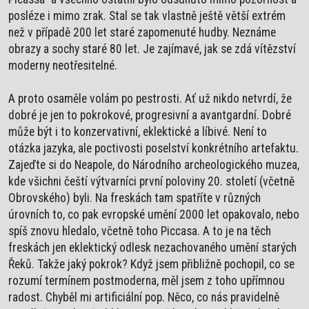
posléze i mimo zrak. Stal se tak vlastně ještě větší extrém
než v případě 200 let staré zapomenuté hudby. Neznáme
obrazy a sochy staré 80 let. Je zajímavé, jak se zdá vítězství
moderny neotřesitelné.
A proto osaměle volám po pestrosti. Ať už nikdo netvrdí, že
dobré je jen to pokrokové, progresivní a avantgardní. Dobré
může být i to konzervativní, eklektické a líbivé. Není to
otázka jazyka, ale poctivosti poselství konkrétního artefaktu.
Zajeďte si do Neapole, do Národního archeologického muzea,
kde všichni čeští výtvarníci první poloviny 20. století (včetně
Obrovského) byli. Na freskách tam spatříte v různých
úrovních to, co pak evropské umění 2000 let opakovalo, nebo
spíš znovu hledalo, včetně toho Piccasa. A to je na těch
freskách jen eklektický odlesk nezachovaného umění starých
Řeků. Takže jaký pokrok? Když jsem přibližně pochopil, co se
rozumí termínem postmoderna, měl jsem z toho upřímnou
radost. Chyběl mi artificiální pop. Něco, co nás pravidelně