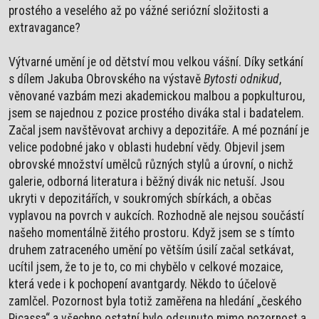
prostého a veselého až po vážné seriózní složitosti a
extravagance?
Výtvarné umění je od dětství mou velkou vášní. Díky setkání
s dílem Jakuba Obrovského na výstavě
Bytosti odnikud
,
věnované vazbám mezi akademickou malbou a popkulturou,
jsem se najednou z pozice prostého diváka stal i badatelem.
Začal jsem navštěvovat archivy a depozitáře. A mé poznání je
velice podobné jako v oblasti hudební vědy. Objevil jsem
obrovské množství umělců různých stylů a úrovní, o nichž
galerie, odborná literatura i běžný divák nic netuší. Jsou
ukryti v depozitářích, v soukromých sbírkách, a občas
vyplavou na povrch v aukcích. Rozhodně ale nejsou součástí
našeho momentálně žitého prostoru. Když jsem se s tímto
druhem zatraceného umění po větším úsilí začal setkávat,
ucítil jsem, že to je to, co mi chybělo v celkové mozaice,
která vede i k pochopení avantgardy. Někdo to účelově
zamlčel. Pozornost byla totiž zaměřena na hledání „českého
Picassa“ a všechno ostatní bylo odsunuto mimo pozornost a