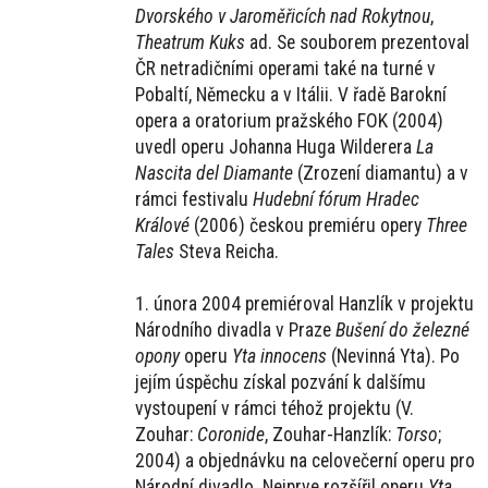
Dvorského v Jaroměřicích nad Rokytnou
,
Theatrum Kuks
ad. Se souborem prezentoval
ČR netradičními operami také na turné v
Pobaltí, Německu a v Itálii. V řadě Barokní
opera a oratorium pražského FOK (2004)
uvedl operu Johanna Huga Wilderera
La
Nascita del Diamante
(Zrození diamantu) a v
rámci festivalu
Hudební fórum Hradec
Králové
(2006) českou premiéru opery
Three
Tales
Steva Reicha.
1. února 2004 premiéroval Hanzlík v projektu
Národního divadla v Praze
Bušení do železné
opony
operu
Yta innocens
(Nevinná Yta). Po
jejím úspěchu získal pozvání k dalšímu
vystoupení v rámci téhož projektu (V.
Zouhar:
Coronide
, Zouhar-Hanzlík:
Torso
;
2004) a objednávku na celovečerní operu pro
Národní divadlo. Nejprve rozšířil operu
Yta