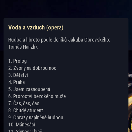
Voda a vzduch
(opera)
Hudba a libreto podle deníků Jakuba Obrovského:
Tomáš Hanzlík
1. Prolog
2. Zvony na dobrou noc
3. Dětství
4. Praha
5. Jsem zasnoubená
6. Proroctví bezokého muže
7. Čas, čas, čas
8. Chudý student
9. Obrazy naplněné hudbou
10. Mánesáci
11. Slepec v kině