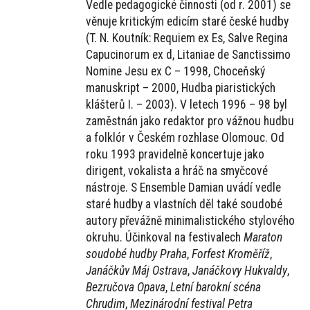
Vedle pedagogické činnosti (od r. 2001) se
věnuje kritickým edicím staré české hudby
(T. N. Koutník: Requiem ex Es, Salve Regina
Capucinorum ex d, Litaniae de Sanctissimo
Nomine Jesu ex C – 1998, Choceňský
manuskript – 2000, Hudba piaristických
klášterů I. – 2003). V letech 1996 – 98 byl
zaměstnán jako redaktor pro vážnou hudbu
a folklór v Českém rozhlase Olomouc. Od
roku 1993 pravidelně koncertuje jako
dirigent, vokalista a hráč na smyčcové
nástroje. S Ensemble Damian uvádí vedle
staré hudby a vlastních děl také soudobé
autory převážně minimalistického stylového
okruhu. Účinkoval na festivalech
Maraton
soudobé hudby Praha
,
Forfest Kroměříž
,
Janáčkův Máj Ostrava
,
Janáčkovy Hukvaldy
,
Bezručova Opava
,
Letní barokní scéna
Chrudim
,
Mezinárodní festival Petra