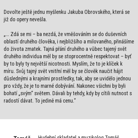
Dovolte ještě jednu myšlenku Jakuba Obrovského, která se
již do opery nevešla.
„... Zdá se mi – ba nezdá, že vměšováním se do duševních
oblastí druhého člověka, i nejbližšího a milovaného, přinášíme
do života zmatek. Tajná přání druhého a vůbec tajený svět
druhého individua měl by se stoprocentně respektovat – byť
by to byly ty největší nicotnosti. Myslím, že to je klíček k
míru. Svůj tajný svět vnitřní měl by se člověk naučit hájit
důslednými a krajními prostředky, tak, aby se uvidělo jednou
pro vždy, že je to marné dobývání. Nakonec všichni by byli
bohatí „svým“ světem. Dávali by tehdy, kdy by cítili nutnost s
radostí dávat. To jedině má cenu.“
Hudební skladatel a muzikolog Tomáš