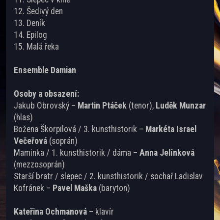
12. Šedivý den
13. Deník
14. Epilog
15. Malá řeka
Ensemble Damian
Osoby a obsazení:
Jakub Obrovský –
Martin Ptáček
(tenor),
Luděk Munzar
(hlas)
Božena Škorpilová / 3. kunsthistorik –
Markéta Israel
Večeřová
(soprán)
Maminka / 1. kunsthistorik / dáma –
Anna Jelínková
(mezzosoprán)
Starší bratr / slepec / 2. kunsthistorik / sochař Ladislav
Kofránek –
Pavel Maška
(baryton)
Kateřina Ochmanová
– klavír