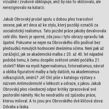
vizuálně i zvukově obklopuje, aniž by nás to skličovalo, ale
nerezignovalo na katarzi.
Jakub Obrovský prošel spolu s dobou přes tvarosloví
secese, pak art deca až ke stylu, který později označili za
socialistický realismus. Tato pozdní práce jakoby devalvovala
celé dílo. Navíc je sporné, zda jsou i tyto obrazy opravdu tak
špatné. Pokusme se nejen na Obrovského dílo podívat bez
předsudků minulých hodnocení dnešníma očima. Není pak až
zarážející, jak se akademická malba z 20. až 40. let nápadně
podobá tomu, k čemu dospělo světové umění počátku 21.
století? Mám na mysli hyperrealismus, fotorealismus, návrat
a obliba figurativní malby a řady dalších, na akademismus
odkazujících, směrů? Jiří Olič píše v katalogu výstavy s
názvem
Antimodernisté
o lehkosti a odvaze, s jakou Jakub
Obrovský přes všeobecný odpor kritiky zpracovával své
pastorální náměty. Nic ho neodradilo od způsobu práce,
kterou miloval. A to jsou pro Obrovského dvě klíčová slova:
Odvaha a láska.